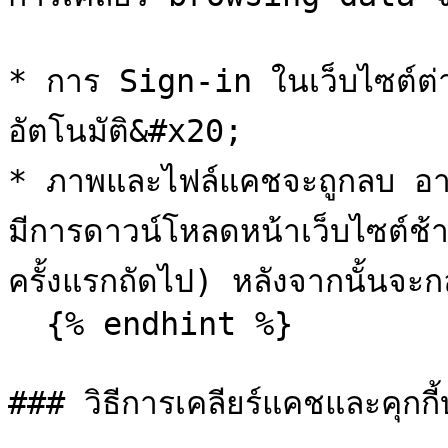
* การ Sign-in ในเว็บไซต์ต่
อัตโนมัติ&#x20;

* ภาพและไฟล์แคชจะถูกลบ อาจส่
มีการดาวน์โหลดหน้าเว็บไซต์ช้
ครั้งแรกถัดไป) หลังจากนั้นจะก
  {% endhint %}

### วิธีการเคลียร์แคชและคุก