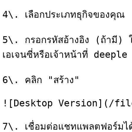
4\. เลือกประเภทธุกิจของคุณ

5\. กรอกรหัสอ้างอิง (ถ้ามี) ใช
เอเจนซี่หรือเจ้าหน้าที่ deeple เ
6\. คลิก "สร้าง"

![Desktop Version](/fil
7\. เชื่อมต่อแชทแพลตฟอร์มได้ต