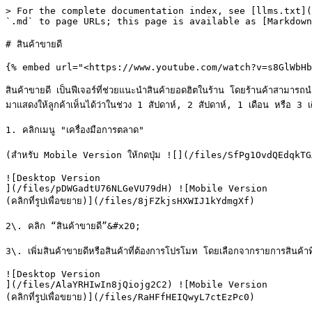
> For the complete documentation index, see [llms.txt](
`.md` to page URLs; this page is available as [Markdown
# สินค้าขายดี

{% embed url="<https://www.youtube.com/watch?v=s8GlWbHb
สินค้าขายดี เป็นฟีเจอร์ที่ช่วยแนะนำสินค้ายอดฮิตในร้าน โดยร้านค้าสามารถนำ
มาแสดงให้ลูกค้าเห็นได้ว่าในช่วง 1 สัปดาห์, 2 สัปดาห์, 1 เดือน หรือ 3 เดือ
1. คลิกเมนู "เครื่องมือการตลาด"

(สำหรับ Mobile Version ให้กดปุ่ม ![](/files/SfPg1OvdQEdqkTG
![Desktop Version

](/files/pDWGadtU76NLGeVU79dH) ![Mobile Version

(คลิกที่รูปเพื่อขยาย)](/files/8jFZkjsHXWIJ1kYdmgXf)

2\. คลิก “สินค้าขายดี”&#x20;

3\. เพิ่มสินค้าขายดีหรือสินค้าที่ต้องการโปรโมท โดยเลือกจากรายการสินค้าที
![Desktop Version

](/files/AlaYRHIwIn8jQiojg2C2) ![Mobile Version

(คลิกที่รูปเพื่อขยาย)](/files/RaHFfHEIQwyL7ctEzPc0)
