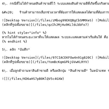
4\. กรณีที่ไม่ได้กำหนดสินค้าขายดีไว้ ระบบแสดงสินค้าขายดีที่เกิดขึ้นจริงตาม
&#x20;   ร้านค้าสามารถเลือกช่วงเวลาที่ต้องการให้แสดงผลได้ตามที่ต้องการ

![Desktop Version](/files/zMbog99EKQBgCbSMMXeS) ![Mobil
(คลิกที่รูปเพื่อขยาย)](/files/qzIhJMjHu9KLl6LbbFo7)

{% hint style="info" %}

หากไม่ได้กำหนดระยะเวลาที่จะให้แสดงผล ระบบจะแสดงตามค่าเริ่มต้นให้ คือ
{% endhint %}

5\. คลิก "บันทึก"

![Desktop Version](/files/97CIACEKFOw4n91g820C) ![Mobil
(คลิกที่รูปเพื่อขยาย)](/files/YomBcKqmGPkjGVwKLRYV)

6\. เมื่อลูกค้าถามหาสินค้าขายดี หรือคลิกปุ่ม "สินค้าขายดี" ในหน้าแชท ระบ