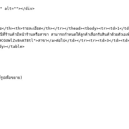
" alt=""></div>

th>รายละเอียด</th></tr></thead><tbody><tr><td>1</td><td>กำหนดผู
านค้ามีหน้าร้านหรือสาขา สามารถกำหนดให้ลูกค้าเลือกรับสินค้าด้วยตัวเองที
zSL9CGUWlZv8nAT8tl">สาขา</a>ต่อไป</td></tr><tr><td>3</td><td>“รูปภา
ody></table>

เพื่อขยาย)
