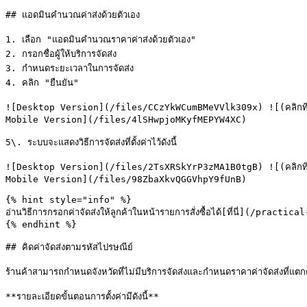
## แอดมินคำนวณค่าส่งด้วยตัวเอง

1. เลือก "แอดมินคำนวณราคาค่าส่งด้วยตัวเอง"

2. กรอกชื่อผู้ให้บริการจัดส่ง

3. กำหนดระยะเวลาในการจัดส่ง

4. คลิก "ยืนยัน"

![Desktop Version](/files/CCzYkWCumBMeVVlk309x) ![(คลิกที่รูป
Mobile Version](/files/4lSHwpjoMKyfMEPYW4XC)

5\. ระบบจะแสดงวิธีการจัดส่งที่ตั้งค่าไว้ดังนี้

![Desktop Version](/files/2TsXRSkYrP3zMA1B0tgB) ![(คลิกที่รูป
Mobile Version](/files/98ZbaXkvQGGVhpY9fUnB)

{% hint style="info" %}

อ่านวิธีการกรอกค่าจัดส่งให้ลูกค้าในหน้ารายการสั่งซื้อได้[ที่นี่](/p
{% endhint %}

## คิดค่าจัดส่งตามรหัสไปรษณีย์

ร้านค้าสามารถกำหนดจังหวัดที่ไม่มีบริการจัดส่งและกำหนดราคาค่าจัดส่งที่แตกต
**รายละเอียดขั้นตอนการตั้งค่ามีดังนี้**
