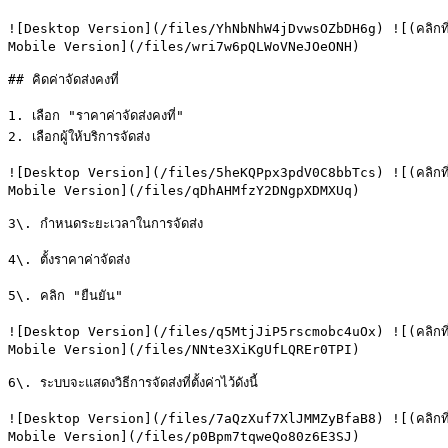
![Desktop Version](/files/YhNbNhW4jDvwsOZbDH6g) ![(คลิกที่รูป
Mobile Version](/files/wri7w6pQLWoVNeJOeONH)

## คิดค่าจัดส่งคงที่

1. เลือก "ราคาค่าจัดส่งคงที่"

2. เลือกผู้ให้บริการจัดส่ง

![Desktop Version](/files/5heKQPpx3pdV0C8bbTcs) ![(คลิกที่รูป
Mobile Version](/files/qDhAHMfzY2DNgpXDMXUq)

3\. กำหนดระยะเวลาในการจัดส่ง

4\. ตั้งราคาค่าจัดส่ง

5\. คลิก "ยืนยัน"

![Desktop Version](/files/q5MtjJiP5rscmobc4uOx) ![(คลิกที่รูป
Mobile Version](/files/NNte3XiKgUfLQREr0TPI)

6\. ระบบจะแสดงวิธีการจัดส่งที่ตั้งค่าไว้ดังนี้

![Desktop Version](/files/7aQzXuf7XlJMMZyBfaB8) ![(คลิกที่รูป
Mobile Version](/files/p0Bpm7tqweQo80z6E3SJ)
