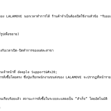
่งของ LALAMOVE นอกเวลาทำการได้ ร้านค้าจำเป็นต้องเปิดใช้งานหัวข้อ "รับออ
เพื่อขยาย)

งกับเวลาเปิด-ปิดทำการของแต่ละสาขา

านเจ้าหน้าที่ deeple Support&#x20;

ั่งซื้อโดยตรง ซึ่งปุ่มเรียกพนักงานขนส่งของ LALAMOVE จะปรากฏที่หน้ารายการส
งานเรียบร้อยแล้ว สถานะการสั่งซื้อในระบบจะแสดงเป็น “สำเร็จ“ โดยอัตโนมัติ


