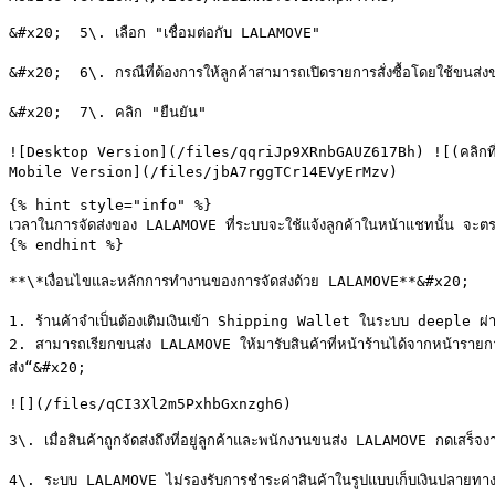
&#x20;  5\. เลือก "เชื่อมต่อกับ LALAMOVE"

&#x20;  6\. กรณีที่ต้องการให้ลูกค้าสามารถเปิดรายการสั่งซื้อโดยใช้ขนส
&#x20;  7\. คลิก "ยืนยัน"

![Desktop Version](/files/qqriJp9XRnbGAUZ617Bh) ![(คลิกที่รูป
Mobile Version](/files/jbA7rggTCr14EVyErMzv)

{% hint style="info" %}

เวลาในการจัดส่งของ LALAMOVE ที่ระบบจะใช้แจ้งลูกค้าในหน้าแชทนั้น จะตร
{% endhint %}

**\*เงื่อนไขและหลักการทำงานของการจัดส่งด้วย LALAMOVE**&#x20;

1. ร้านค้าจำเป็นต้องเติมเงินเข้า Shipping Wallet ในระบบ deeple ผ่
2. สามารถเรียกขนส่ง LALAMOVE ให้มารับสินค้าที่หน้าร้านได้จากหน้ารายการส
ส่ง“&#x20;

![](/files/qCI3Xl2m5PxhbGxnzgh6)

3\. เมื่อสินค้าถูกจัดส่งถึงที่อยู่ลูกค้าและพนักงานขนส่ง LALAMOVE กดเสร็จ
4\. ระบบ LALAMOVE ไม่รองรับการชำระค่าสินค้าในรูปแบบเก็บเงินปลายทาง