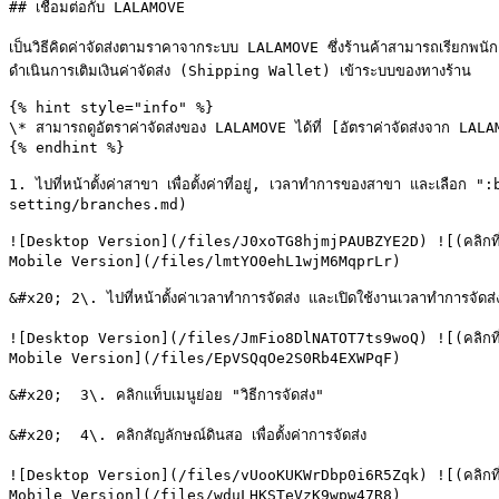
## เชื่อมต่อกับ LALAMOVE

เป็นวิธีคิดค่าจัดส่งตามราคาจากระบบ LALAMOVE ซึ่งร้านค้าสามารถเรียกพนัก
ดำเนินการเติมเงินค่าจัดส่ง (Shipping Wallet) เข้าระบบของทางร้าน

{% hint style="info" %}

\* สามารถดูอัตราค่าจัดส่งของ LALAMOVE ได้ที่ [อัตราค่าจัดส่งจาก 
{% endhint %}

1. ไปที่หน้าตั้งค่าสาขา เพื่อตั้งค่าที่อยู่, เวลาทำการของสาขา และเล
setting/branches.md)

![Desktop Version](/files/J0xoTG8hjmjPAUBZYE2D) ![(คลิกที่รูป
Mobile Version](/files/lmtYO0ehL1wjM6MqprLr)

&#x20; 2\. ไปที่หน้าตั้งค่าเวลาทำการจัดส่ง และเปิดใช้งานเวลาทำการจัด
![Desktop Version](/files/JmFio8DlNATOT7ts9woQ) ![(คลิกที่รูป
Mobile Version](/files/EpVSQqOe2S0Rb4EXWPqF)

&#x20;  3\. คลิกแท็บเมนูย่อย "วิธีการจัดส่ง"

&#x20;  4\. คลิกสัญลักษณ์ดินสอ เพื่อตั้งค่าการจัดส่ง

![Desktop Version](/files/vUooKUKWrDbp0i6R5Zqk) ![(คลิกที่รูป
Mobile Version](/files/wduLHKSTeVzK9wpw47R8)
