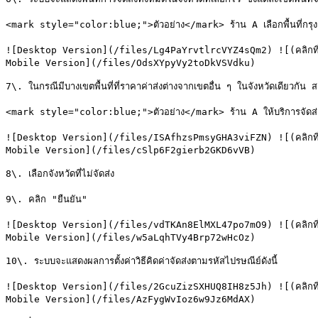
<mark style="color:blue;">ตัวอย่าง</mark> ร้าน A เลือกพื้นที่กรุงเทพ
![Desktop Version](/files/Lg4PaYrvtlrcVYZ4sQm2) ![(คลิกที่รูป
Mobile Version](/files/OdsXYpyVy2toDkVSVdku)

7\. ในกรณีมีบางเขตพื้นที่ที่ราคาค่าส่งต่างจากเขตอื่น ๆ ในจังหวัดเดียวกัน ส
<mark style="color:blue;">ตัวอย่าง</mark> ร้าน A ให้บริการจัดส่งใ
![Desktop Version](/files/ISAfhzsPmsyGHA3viFZN) ![(คลิกที่รูป
Mobile Version](/files/cSlp6F2gierb2GKD6vVB)

8\. เลือกจังหวัดที่ไม่จัดส่ง

9\. คลิก "ยืนยัน"

![Desktop Version](/files/vdTKAn8ElMXL47po7mO9) ![(คลิกที่รูป
Mobile Version](/files/w5aLqhTVy4Brp72wHcOz)

10\. ระบบจะแสดงผลการตั้งค่าวิธีคิดค่าจัดส่งตามรหัสไปรษณีย์ดังนี้

![Desktop Version](/files/2GcuZizSXHUQ8IH8z5Jh) ![(คลิกที่รูป
Mobile Version](/files/AzFygWvIoz6w9Jz6MdAX)
