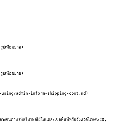
เพื่อขยาย)

เพื่อขยาย)

ractical-using/admin-inform-shipping-cost.md)

่างกันตามรหัสไปรษณีย์ในแต่ละเขตพื้นที่หรือจังหวัดได้&#x20;
