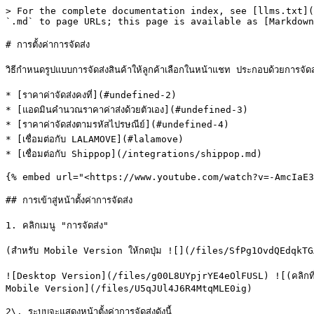
> For the complete documentation index, see [llms.txt](
`.md` to page URLs; this page is available as [Markdown
# การตั้งค่าการจัดส่ง

วิธีกำหนดรูปแบบการจัดส่งสินค้าให้ลูกค้าเลือกในหน้าแชท ประกอบด้วยการจัดส่งส
* [ราคาค่าจัดส่งคงที่](#undefined-2)

* [แอดมินคำนวณราคาค่าส่งด้วยตัวเอง](#undefined-3)

* [ราคาค่าจัดส่งตามรหัสไปรษณีย์](#undefined-4)

* [เชื่อมต่อกับ LALAMOVE](#lalamove)

* [เชื่อมต่อกับ Shippop](/integrations/shippop.md)

{% embed url="<https://www.youtube.com/watch?v=-AmcIaE3
## การเข้าสู่หน้าตั้งค่าการจัดส่ง

1. คลิกเมนู "การจัดส่ง"

(สำหรับ Mobile Version ให้กดปุ่ม ![](/files/SfPg1OvdQEdqkTG
![Desktop Version](/files/g00L8UYpjrYE4eOlFUSL) ![(คลิกที่รูป
Mobile Version](/files/U5qJUl4J6R4MtqMLE0ig)

2\. ระบบจะแสดงหน้าตั้งค่าการจัดส่งดังนี้
