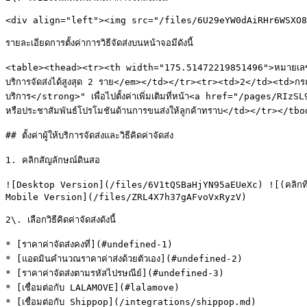
<div align="left"><img src="/files/6U29eYW0dAiRHr6WSXO8
รายละเอียดการตั้งค่าการวิธีจัดส่งบนหน้าจอมีดังนี้

<table><thead><tr><th width="175.51472219851496">หมายเลข</th><
บริการจัดส่งได้สูงสุด 2 ราย</em></td></tr><tr><td>2</td><td>กรณีที่ร้
บริการ</strong>" เพื่อไปตั้งค่าเพิ่มเติมที่หน้า<a href="/pages/RI
หรือประชาสัมพันธ์โปรโมชันด้านการขนส่งให้ลูกค้าทราบ</td></tr></tb
## ตั้งค่าผู้ให้บริการจัดส่งและวิธีคิดค่าจัดส่ง

1. คลิกสัญลักษณ์ดินสอ

![Desktop Version](/files/6V1tQSBaHjYN95aEUeXc) ![(คลิกที่รูป
Mobile Version](/files/ZRL4X7h37gAFvoVxRyzV)

2\. เลือกวิธีคิดค่าจัดส่งดังนี้

* [ราคาค่าจัดส่งคงที่](#undefined-1)

* [แอดมินคำนวณราคาค่าส่งด้วยตัวเอง](#undefined-2)

* [ราคาค่าจัดส่งตามรหัสไปรษณีย์](#undefined-3)

* [เชื่อมต่อกับ LALAMOVE](#lalamove)

* [เชื่อมต่อกับ Shippop](/integrations/shippop.md)
