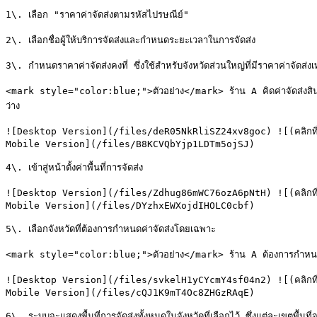
1\. เลือก "ราคาค่าจัดส่งตามรหัสไปรษณีย์"

2\. เลือกชื่อผู้ให้บริการจัดส่งและกำหนดระยะเวลาในการจัดส่ง

3\. กำหนดราคาค่าจัดส่งคงที่ ซึ่งใช้สำหรับจังหวัดส่วนใหญ่ที่มีราคาค่าจัดส่งเท
<mark style="color:blue;">ตัวอย่าง</mark> ร้าน A คิดค่าจัดส่งสินค้าใ
ว่าง

![Desktop Version](/files/deR05NkRliSZ24xv8goc) ![(คลิกที่รูป
Mobile Version](/files/B8KCVQbYjp1LDTm5ojSJ)

4\. เข้าสู่หน้าตั้งค่าพื้นที่การจัดส่ง

![Desktop Version](/files/Zdhug86mWC76ozA6pNtH) ![(คลิกที่รูป
Mobile Version](/files/DYzhxEWXojdIHOLC0cbf)

5\. เลือกจังหวัดที่ต้องการกำหนดค่าจัดส่งโดยเฉพาะ

<mark style="color:blue;">ตัวอย่าง</mark> ร้าน A ต้องการกำหนดค่าจัดส่
![Desktop Version](/files/svkelH1yCYcmY4sf04n2) ![(คลิกที่รูป
Mobile Version](/files/cQJ1K9mT4Oc8ZHGzRAqE)

6\. ระบบจะแสดงพื้นที่การจัดส่งทั้งหมดในจังหวัดที่เลือกไว้ ซึ่งแต่ละเขตพื้นที่จ