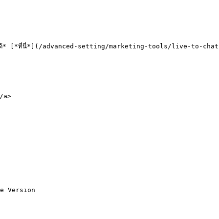
t) ได้* [*ที่นี่*](/advanced-setting/marketing-tools/live-to-chat
/a>

e Version
