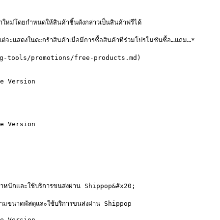
ม่โดยกำหนดให้สินค้าชิ้นดังกล่าวเป็นสินค้าฟรีได้

จะแสดงในตะกร้าสินค้าเมื่อมีการซื้อสินค้าที่ร่วมโปรโมชันซื้อ…แถม…*

eting-tools/promotions/free-products.md)

e Version

e Version

ามน้ำหนักและใช้บริการขนส่งผ่าน Shippop&#x20;

งตามขนาดพัสดุและใช้บริการขนส่งผ่าน Shippop

e Version
