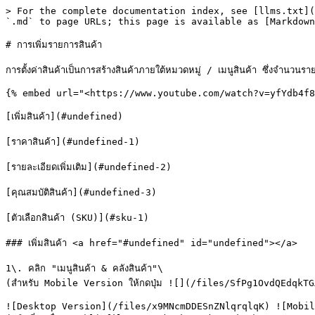
> For the complete documentation index, see [llms.txt](
`.md` to page URLs; this page is available as [Markdown
# การเพิ่มรายการสินค้า

การตั้งค่าสินค้าเป็นการสร้างสินค้าภายใต้หมวดหมู่ / เมนูสินค้า ซึ่งจำนวนรา
{% embed url="<https://www.youtube.com/watch?v=yfYdb4f8
[เพิ่มสินค้า](#undefined)

[ราคาสินค้า](#undefined-1)

[รายละเอียดเพิ่มเติม](#undefined-2)

[คุณสมบัติสินค้า](#undefined-3)

[ตัวเลือกสินค้า (SKU)](#sku-1)

### เพิ่มสินค้า <a href="#undefined" id="undefined"></a>

1\. คลิก "เมนูสินค้า & คลังสินค้า"\

(สำหรับ Mobile Version ให้กดปุ่ม ![](/files/SfPg1OvdQEdqkTG
![Desktop Version](/files/x9MNcmDDESnZNlqrqlqK) ![Mobil