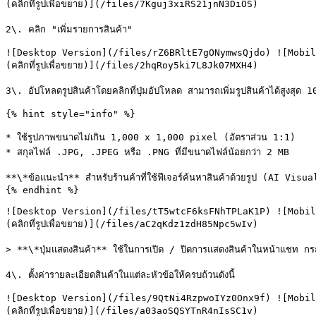
(คลิกที่รูปเพื่อขยาย)](/files/7Kguj3xiRS21jnN3DiOS)

2\. คลิก "เพิ่มรายการสินค้า"

![Desktop Version](/files/rZ6BRltE7gONymwsQjdo) ![Mobil
(คลิกที่รูปเพื่อขยาย)](/files/2hqRoy5ki7L8Jk07MXH4)

3\. อัปโหลดรูปสินค้าโดยคลิกที่ปุ่มอัปโหลด สามารถเพิ่มรูปสินค้าได้สูงสุด 10
{% hint style="info" %}

* ใช้รูปภาพขนาดไม่เกิน 1,000 x 1,000 pixel (อัตราส่วน 1:1)

* สกุลไฟล์ .JPG, .JPEG หรือ .PNG ที่มีขนาดไฟล์น้อยกว่า 2 MB

**\*ข้อแนะนำ** สำหรับร้านค้าที่ใช้ฟีเจอร์ค้นหาสินค้าด้วยรูป (AI Visua
{% endhint %}

![Desktop Version](/files/tT5wtcF6ksFNhTPLaK1P) ![Mobil
(คลิกที่รูปเพื่อขยาย)](/files/aC2qKdz1zdH85Npc5wIv)

> **\*ปุ่มแสดงสินค้า** ใช้ในการเปิด / ปิดการแสดงสินค้าในหน้าแชท กรณีท
4\. ตั้งค่ารายละเอียดสินค้าในแต่ละหัวข้อให้ครบถ้วนดังนี้

![Desktop Version](/files/9QtNi4RzpwoIYz0Onx9f) ![Mobil
(คลิกที่รูปเพื่อขยาย)](/files/a03aoSQSYTnR4nIsSC1v)
