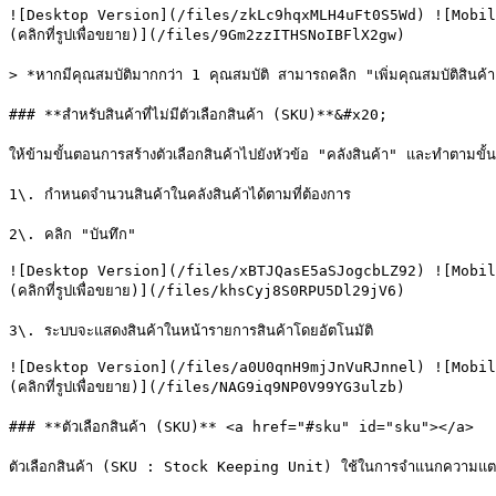
![Desktop Version](/files/zkLc9hqxMLH4uFt0S5Wd) ![Mobil
(คลิกที่รูปเพื่อขยาย)](/files/9Gm2zzITHSNoIBFlX2gw)

> *หากมีคุณสมบัติมากกว่า 1 คุณสมบัติ สามารถคลิก "เพิ่มคุณสมบัติสินค้า" 
### **สำหรับสินค้าที่ไม่มีตัวเลือกสินค้า (SKU)**&#x20;

ให้ข้ามขั้นตอนการสร้างตัวเลือกสินค้าไปยังหัวข้อ "คลังสินค้า" และทำตามขั้นต
1\. กำหนดจำนวนสินค้าในคลังสินค้าได้ตามที่ต้องการ

2\. คลิก "บันทึก"

![Desktop Version](/files/xBTJQasE5aSJogcbLZ92) ![Mobil
(คลิกที่รูปเพื่อขยาย)](/files/khsCyj8S0RPU5Dl29jV6)

3\. ระบบจะแสดงสินค้าในหน้ารายการสินค้าโดยอัตโนมัติ

![Desktop Version](/files/a0U0qnH9mjJnVuRJnnel) ![Mobil
(คลิกที่รูปเพื่อขยาย)](/files/NAG9iq9NP0V99YG3ulzb)

### **ตัวเลือกสินค้า (SKU)** <a href="#sku" id="sku"></a>

ตัวเลือกสินค้า (SKU : Stock Keeping Unit) ใช้ในการจำแนกความแตกต่าง