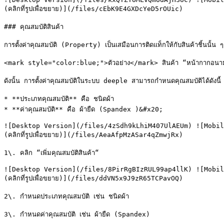
(คลิกที่รูปเพื่อขยาย)](/files/cEbK9E4GXDcYeD5rOUic)

### คุณสมบัติสินค้า

การตั้งค่าคุณสมบัติ (Property) เป็นเสมือนการติดแท็กให้กับสินค้าชิ้นนั้น ๆ 
<mark style="color:blue;">ตัวอย่าง</mark> สินค้า “หน้ากากอนามัย
ดังนั้น การตั้งค่าคุณสมบัติในระบบ deeple สามารถกำหนดคุณสมบัติได้ดังนี้

* **ประเภทคุณสมบัติ** คือ ชนิดผ้า

* **ค่าคุณสมบัติ** คือ ผ้ายืด (Spandex )&#x20;

![Desktop Version](/files/4zSdh9kLhiM407UlAEUm) ![Mobil
(คลิกที่รูปเพื่อขยาย)](/files/AeaAfpMzASar4qZmwjRx)

1\. คลิก “เพิ่มคุณสมบัติสินค้า“

![Desktop Version](/files/8PirRgBIzRUL99ap4llK) ![Mobil
(คลิกที่รูปเพื่อขยาย)](/files/ddVN5x9J9zR65TCPavOQ)

2\. กำหนดประเภทคุณสมบัติ เช่น ชนิดผ้า

3\. กำหนดค่าคุณสมบัติ เช่น ผ้ายืด (Spandex)
