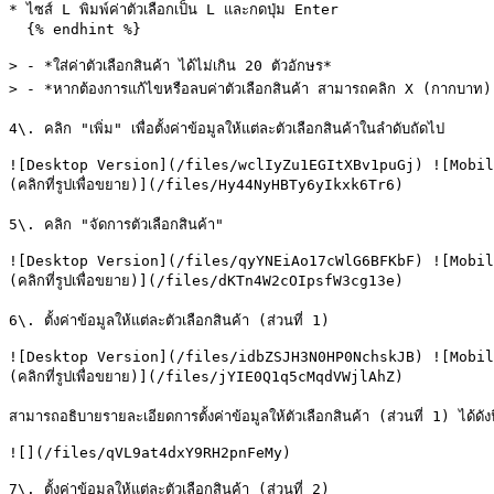
* ไซส์ L พิมพ์ค่าตัวเลือกเป็น L และกดปุ่ม Enter

  {% endhint %}

> - *ใส่ค่าตัวเลือกสินค้า ได้ไม่เกิน 20 ตัวอักษร*

> - *หากต้องการแก้ไขหรือลบค่าตัวเลือกสินค้า สามารถคลิก X (กากบาท) ที
4\. คลิก "เพิ่ม" เพื่อตั้งค่าข้อมูลให้แต่ละตัวเลือกสินค้าในลำดับถัดไป

![Desktop Version](/files/wclIyZu1EGItXBv1puGj) ![Mobil
(คลิกที่รูปเพื่อขยาย)](/files/Hy44NyHBTy6yIkxk6Tr6)

5\. คลิก "จัดการตัวเลือกสินค้า"

![Desktop Version](/files/qyYNEiAo17cWlG6BFKbF) ![Mobil
(คลิกที่รูปเพื่อขยาย)](/files/dKTn4W2cOIpsfW3cg13e)

6\. ตั้งค่าข้อมูลให้แต่ละตัวเลือกสินค้า (ส่วนที่ 1)

![Desktop Version](/files/idbZSJH3N0HP0NchskJB) ![Mobil
(คลิกที่รูปเพื่อขยาย)](/files/jYIE0Q1q5cMqdVWjlAhZ)

สามารถอธิบายรายละเอียดการตั้งค่าข้อมูลให้ตัวเลือกสินค้า (ส่วนที่ 1) ได้ดังนี
![](/files/qVL9at4dxY9RH2pnFeMy)

7\. ตั้งค่าข้อมูลให้แต่ละตัวเลือกสินค้า (ส่วนที่ 2)
