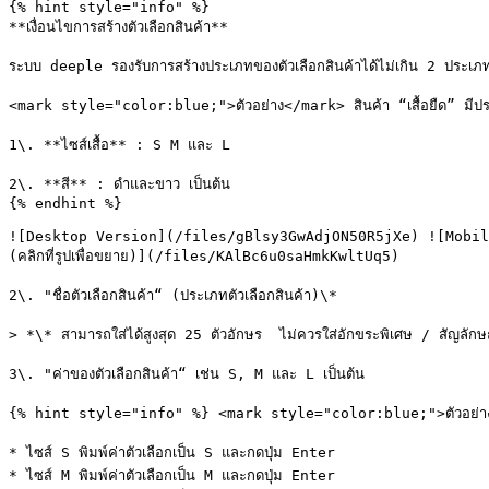
{% hint style="info" %}

**เงื่อนไขการสร้างตัวเลือกสินค้า**

ระบบ deeple รองรับการสร้างประเภทของตัวเลือกสินค้าได้ไม่เกิน 2 ประเภท
<mark style="color:blue;">ตัวอย่าง</mark> สินค้า “เสื้อยืด” มีประเภทข
1\. **ไซส์เสื้อ** : S M และ L

2\. **สี** : ดำและขาว เป็นต้น

{% endhint %}

![Desktop Version](/files/gBlsy3GwAdjON50R5jXe) ![Mobil
(คลิกที่รูปเพื่อขยาย)](/files/KAlBc6u0saHmkKwltUq5)

2\. "ชื่อตัวเลือกสินค้า“ (ประเภทตัวเลือกสินค้า)\*

> *\* สามารถใส่ได้สูงสุด 25 ตัวอักษร  ไม่ควรใส่อักขระพิเศษ / สัญลักษณ์ 
3\. "ค่าของตัวเลือกสินค้า“ เช่น S, M และ L เป็นต้น

{% hint style="info" %} <mark style="color:blue;">ตัวอย่าง</mark
* ไซส์ S พิมพ์ค่าตัวเลือกเป็น S และกดปุ่ม Enter

* ไซส์ M พิมพ์ค่าตัวเลือกเป็น M และกดปุ่ม Enter
