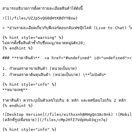
สามารถอธิบายการตั้งค่ารายละเอียดสินค้าได้ดังนี้

![](/files/UZJp5vQG0dHtKBdYYBxw)

> *อ่านรายละเอียดเกี่ยวกับฟีเจอร์ตอบกลับเฟซบุ๊กไลฟ์ (Live to Cha
{% hint style="warning" %}

ไม่ควรตั้งชื่อสินค้าซ้ำกับชื่อเมนู/หมวดหมู่&#x20;

{% endhint %}

### **ราคาสินค้า**  <a href="#undefined" id="undefined"><
1. กำหนดราคาขายสินค้า (หน่วยเป็นบาท)

2. กำหนดราคาต้นทุนสินค้า (หน่วยเป็นบาท) \**ไม่บังคับ*

{% hint style="info" %}

**หมายเหตุ**

ราคาสินค้า ควรระบุเป็นตัวเลขไม่เกิน 6 หลัก และทศนิยมไม่เกิน 2 หลัก

{% endhint %}

![Desktop Version](/files/eithxxnhBRHgQn3Ac0nk) ![Mobil
(คลิกที่รูปเพื่อขยาย)](/files/cMp2HfZ7VdpHuO3qjn7q)

{% hint style="info" %}
