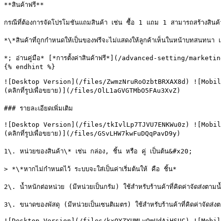
**สินค้าฟรี**

กรณีที่ต้องการจัดโปรโมชันแถมสินค้า เช่น ซื้อ 1 แถม 1 สามารถสร้างสินค้าให
*\*สินค้าที่ถูกกำหนดให้เป็นของฟรีจะไม่แสดงให้ลูกค้าเห็นในหน้าบทสนทนา แต่
*; อ่านคู่มือ* [*การตั้งค่าสินค้าฟรี*](/advanced-setting/mark
{% endhint %}

![Desktop Version](/files/ZwmzNruRoOzbtBRXAX8d) ![Mobil
(คลิกที่รูปเพื่อขยาย)](/files/OlL1aGVGTMbO5FAu3XvZ)

### รายละเอียดเพิ่มเติม

![Desktop Version](/files/tkIvlLp7TJVU7ENKWu0z) ![Mobil
(คลิกที่รูปเพื่อขยาย)](/files/GSvLHW7kwFuDQqPavD9y)

1\. หน่วยของสินค้า\* เช่น กล่อง, ชิ้น หรือ คู่ เป็นต้น&#x20;

> *\*หากไม่กำหนดไว้ ระบบจะใส่เป็นค่าเริ่มต้นให้ คือ ชิ้น*

2\. น้ำหนักต่อหน่วย (มีหน่วยเป็นกรัม) ใช้สำหรับร้านค้าที่คิดค่าจัดส่งต
3\. ขนาดของพัสดุ (มีหน่วยเป็นเซนติเมตร) ใช้สำหรับร้านค้าที่คิดค่าจัดส่
![Desktop Version](/files/kxQYZYUMLvQmUdAjHSUC) ![Mobil