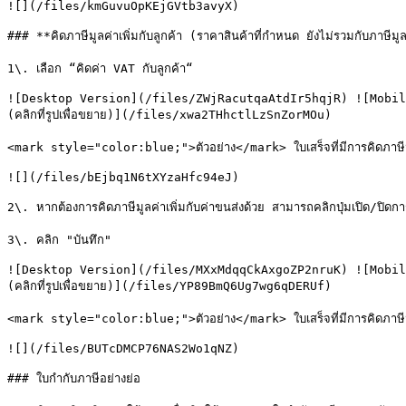
![](/files/kmGuvuOpKEjGVtb3avyX)

### **คิดภาษีมูลค่าเพิ่มกับลูกค้า (ราคาสินค้าที่กำหนด ยังไม่รวมกับ
1\. เลือก “คิดค่า VAT กับลูกค้า“

![Desktop Version](/files/ZWjRacutqaAtdIr5hqjR) ![Mobil
(คลิกที่รูปเพื่อขยาย)](/files/xwa2THhctlLzSnZorMOu)

<mark style="color:blue;">ตัวอย่าง</mark> ใบเสร็จที่มีการคิดภาษีมูลค่
![](/files/bEjbq1N6tXYzaHfc94eJ)

2\. หากต้องการคิดภาษีมูลค่าเพิ่มกับค่าขนส่งด้วย สามารถคลิกปุ่มเปิด/ปิดการ
3\. คลิก "บันทึก"

![Desktop Version](/files/MXxMdqqCkAxgoZP2nruK) ![Mobil
(คลิกที่รูปเพื่อขยาย)](/files/YP89BmQ6Ug7wg6qDERUf)

<mark style="color:blue;">ตัวอย่าง</mark> ใบเสร็จที่มีการคิดภาษีมูลค่
![](/files/BUTcDMCP76NAS2Wo1qNZ)

### ใบกำกับภาษีอย่างย่อ
