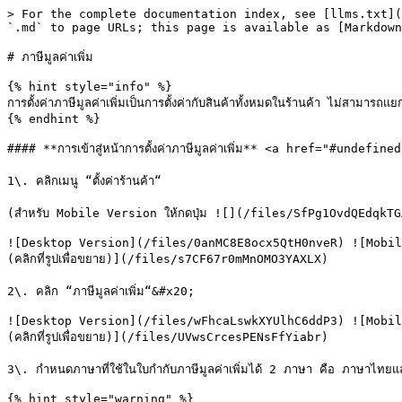
> For the complete documentation index, see [llms.txt](
`.md` to page URLs; this page is available as [Markdown
# ภาษีมูลค่าเพิ่ม

{% hint style="info" %}

การตั้งค่าภาษีมูลค่าเพิ่มเป็นการตั้งค่ากับสินค้าทั้งหมดในร้านค้า ไม่สามารถแ
{% endhint %}

#### **การเข้าสู่หน้าการตั้งค่าภาษีมูลค่าเพิ่ม** <a href="#undefi
1\. คลิกเมนู “ตั้งค่าร้านค้า“

(สำหรับ Mobile Version ให้กดปุ่ม ![](/files/SfPg1OvdQEdqkTG
![Desktop Version](/files/0anMC8E8ocx5QtH0nveR) ![Mobil
(คลิกที่รูปเพื่อขยาย)](/files/s7CF67r0mMnOMO3YAXLX)

2\. คลิก “ภาษีมูลค่าเพิ่ม“&#x20;

![Desktop Version](/files/wFhcaLswkXYUlhC6ddP3) ![Mobil
(คลิกที่รูปเพื่อขยาย)](/files/UVwsCrcesPENsFfYiabr)

3\. กำหนดภาษาที่ใช้ในใบกำกับภาษีมูลค่าเพิ่มได้ 2 ภาษา คือ ภาษาไทยแ
{% hint style="warning" %}
