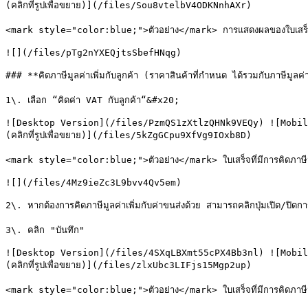
(คลิกที่รูปเพื่อขยาย)](/files/Sou8vtelbV4ODKNnhAXr)

<mark style="color:blue;">ตัวอย่าง</mark> การแสดงผลของใบเสร็จที่ไม่
![](/files/pTg2nYXEQjtsSbefHNqg)

### **คิดภาษีมูลค่าเพิ่มกับลูกค้า (ราคาสินค้าที่กำหนด ได้รวมกับภาษ
1\. เลือก “คิดค่า VAT กับลูกค้า“&#x20;

![Desktop Version](/files/PzmQS1zXtlzQHNk9VEQy) ![Mobil
(คลิกที่รูปเพื่อขยาย)](/files/5kZgGCpu9XfVg9IOxb8D)

<mark style="color:blue;">ตัวอย่าง</mark> ใบเสร็จที่มีการคิดภาษีมูลค
![](/files/4Mz9ieZc3L9bvv4Qv5em)

2\. หากต้องการคิดภาษีมูลค่าเพิ่มกับค่าขนส่งด้วย สามารถคลิกปุ่มเปิด/ปิดการ
3\. คลิก "บันทึก"

![Desktop Version](/files/4SXqLBXmt55cPX4Bb3nl) ![Mobil
(คลิกที่รูปเพื่อขยาย)](/files/zlxUbc3LIFjs15Mgp2up)

<mark style="color:blue;">ตัวอย่าง</mark> ใบเสร็จที่มีการคิดภาษีมูลค