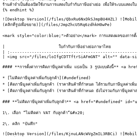
ร้านค้าจำเป็นต้องเปิดใช้งานการแสดงใบกำกับภาษีอย่างย่อ เพื่อให้ระบบแสดงใบ
{% endhint %}

![Desktop Version](/files/QbxRu6NxDkSJmpBU4HZL) ![Mobil
(คลิกที่รูปเพื่อขยาย)](/files/JmpZhcU5Rq6zdhkH0wPe)

<mark style="color:blue;">ตัวอย่าง</mark> การแสดงผลของการตั้งค่าภ
|                      ใบกำกับภาษีอย่างย่อภาษาไทย          
| :----------------------------------------------------
| <img src="/files/loIfgCDTTftrSiAFmGNT" alt="" data-si
#### **การตั้งค่าการคิดภาษีมูลค่าเพิ่ม แบ่งเป็น 3 รูปแบบดังนี้** <a
* [ไม่คิดภาษีมูลค่าเพิ่มกับลูกค้า](#undefined)

* [คิดภาษีมูลค่าเพิ่มกับลูกค้า (ราคาสินค้าที่กำหนด ได้รวมกับภาษีมูลค่าเ
* [คิดภาษีมูลค่าเพิ่มกับลูกค้า (ราคาสินค้าที่กำหนด ยังไม่รวมกับภาษีมูลค
### **ไม่คิดภาษีมูลค่าเพิ่มกับลูกค้า** <a href="#undefined" id=
1\. เลือก “ไม่คิดค่า VAT กับลูกค้า“&#x20;

2\. คลิก "บันทึก"

![Desktop Version](/files/KjnuLANcWVgZmIL3RBCi) ![Mobil